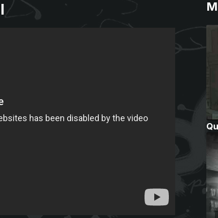
M
l
Qu