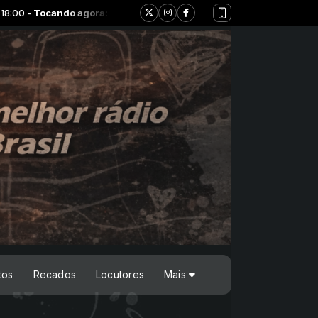
o agora: Tibone - Londres
tos
Recados
Locutores
Mais