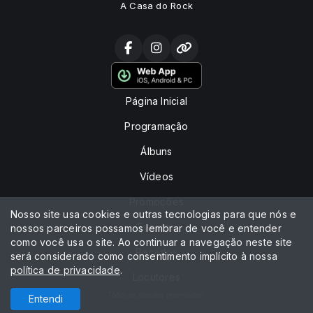
A Casa do Rock
Página Inicial
Programação
Álbuns
Vídeos
Promoções
Nosso site usa cookies e outras tecnologias para que nós e
Eventos
nossos parceiros possamos lembrar de você e entender
como você usa o site. Ao continuar a navegação neste site
Recados
será considerado como consentimento implícito à nossa
política de privacidade
.
Locutores
Todos os direitos reservados.
Entendi