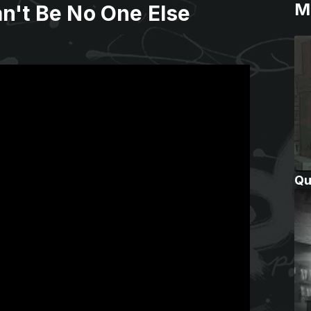
M
an't Be No One Else
Qu