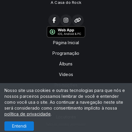
A Casa do Rock
Página Inicial
Programação
Álbuns
Vídeos
Promoções
Nosso site usa cookies e outras tecnologias para que nós e
Eventos
nossos parceiros possamos lembrar de você e entender
como você usa o site. Ao continuar a navegação neste site
Recados
será considerado como consentimento implícito à nossa
política de privacidade
.
Locutores
Todos os direitos reservados.
Entendi