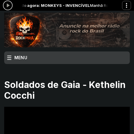
cando agora: MONKEYS - INVENCÍVEL
Manhã RockPira com RockPira d
MENU
Soldados de Gaia - Kethelin
Cocchi