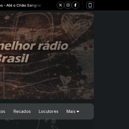
o Chão Sangrar
tos
Recados
Locutores
Mais